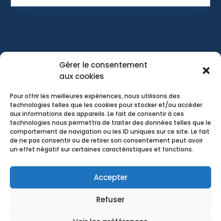
Faites confiance à l’équipe d’Atmos Énergie
Gérer le consentement
pour tous vos projet énergétiques,
aux cookies
contactez-nous pour une étude personnalisé
par nos expert.
Pour offrir les meilleures expériences, nous utilisons des
technologies telles que les cookies pour stocker et/ou accéder
aux informations des appareils. Le fait de consentir à ces
technologies nous permettra de traiter des données telles que le
comportement de navigation ou les ID uniques sur ce site. Le fait
de ne pas consentir ou de retirer son consentement peut avoir
un effet négatif sur certaines caractéristiques et fonctions.
Accepter
Refuser
Mentions légales
–
Politique de confidentialité