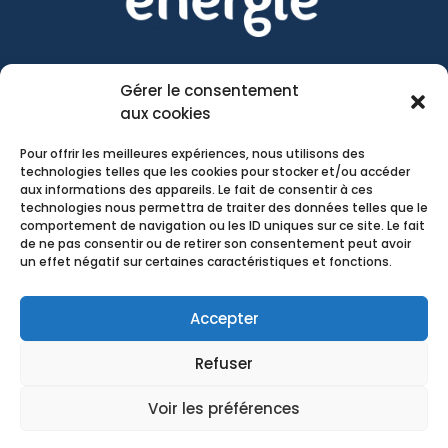
Faites confiance à l’équipe d’Atmos Énergie
Gérer le consentement
pour tous vos projet énergétiques,
aux cookies
contactez-nous pour une étude personnalisé
par nos expert.
Pour offrir les meilleures expériences, nous utilisons des
technologies telles que les cookies pour stocker et/ou accéder
aux informations des appareils. Le fait de consentir à ces
technologies nous permettra de traiter des données telles que le
comportement de navigation ou les ID uniques sur ce site. Le fait
de ne pas consentir ou de retirer son consentement peut avoir
un effet négatif sur certaines caractéristiques et fonctions.
Accepter
Refuser
Mentions légales
–
Politique de confidentialité
Voir les préférences
Conçu avec passion par ISCLE – Agence Web à
Nîmes